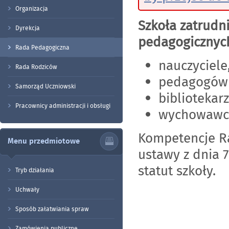
Organizacja
Szkoła zatrudn
Dyrekcja
pedagogicznyc
Rada Pedagogiczna
nauczyciele
Rada Rodziców
pedagogów 
Samorząd Uczniowski
bibliotekarz
Pracownicy administracji i obsługi
wychowawcy 
Kompetencje Ra
Menu przedmiotowe
ustawy z dnia 7
statut szkoły.
Tryb działania
Uchwały
Sposób załatwiania spraw
Zamówienia publiczne