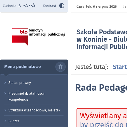
Czcionka:
Kontrast
Czwartek,
6 sierpnia 2026
Ja
Szkoła Podstaw
w Koninie - Biul
Informacji Publi
- Rada Pedagog
Jesteś tutaj:
Start
Menu podmiotowe
Status prawny
Rada Pedag
Przedmiot działalności i
kompetencje
Struktura własnościowa, majątek
Wyświetlany a
Budżet
by przejść do 